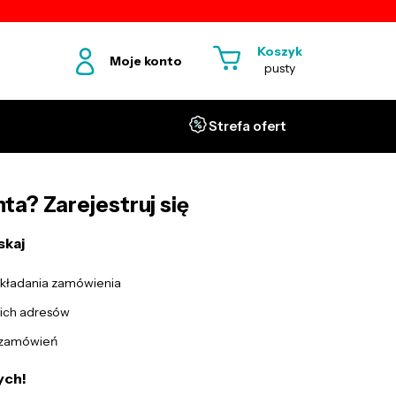
Koszyk
Moje konto
pusty
Strefa ofert
ta? Zarejestruj się
skaj
składania zamówienia
ich adresów
 zamówień
ych!