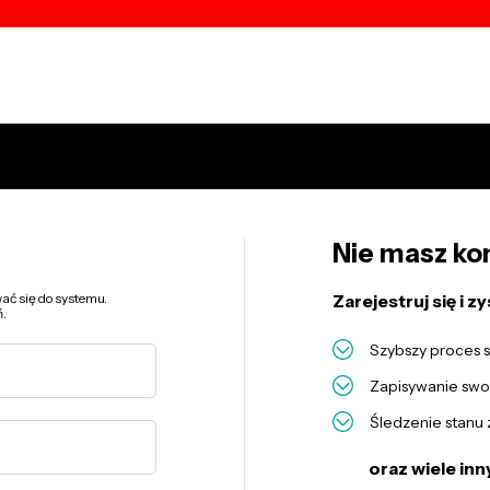
Menu top - kategorie
Nie masz kon
wać się do systemu.
Zarejestruj się i zy
ń.
Szybszy proces 
Zapisywanie swo
Śledzenie stanu
oraz wiele inn