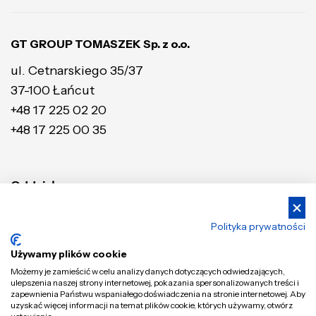
GT GROUP TOMASZEK Sp. z o.o.
ul. Cetnarskiego 35/37
37-100 Łańcut
+48 17 225 02 20
+48 17 225 00 35
Oddziały:
KATOWICE
POZNAŃ
Polityka prywatności
ul. Inwestycyjna 7
ul. Wołczyńska 18
41-208 Sosnowiec
60-003 Poznań
Używamy plików cookie
+48 32 363 50 74
+48 61 867 20 63
Możemy je zamieścić w celu analizy danych dotyczących odwiedzających,
+48 32 363 50 80
+48 61 866 71 51
ulepszenia naszej strony internetowej, pokazania spersonalizowanych treści i
WARSZAWA
zapewnienia Państwu wspaniałego doświadczenia na stronie internetowej. Aby
BIAŁYSTOK
uzyskać więcej informacji na temat plików cookie, których używamy, otwórz
ul. Sokołowska 50