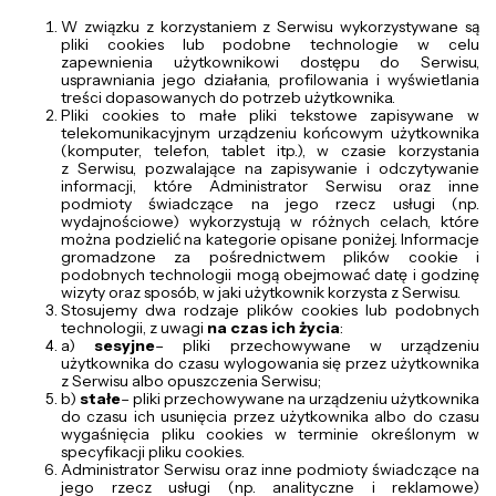
W związku z korzystaniem z Serwisu wykorzystywane są
pliki cookies lub podobne technologie w celu
zapewnienia użytkownikowi dostępu do Serwisu,
usprawniania jego działania, profilowania i wyświetlania
treści dopasowanych do potrzeb użytkownika.
Pliki cookies to małe pliki tekstowe zapisywane w
telekomunikacyjnym urządzeniu końcowym użytkownika
(komputer, telefon, tablet itp.), w czasie korzystania
z Serwisu, pozwalające na zapisywanie i odczytywanie
informacji, które Administrator Serwisu oraz inne
podmioty świadczące na jego rzecz usługi (np.
wydajnościowe) wykorzystują w różnych celach, które
można podzielić na kategorie opisane poniżej. Informacje
gromadzone za pośrednictwem plików cookie i
podobnych technologii mogą obejmować datę i godzinę
wizyty oraz sposób, w jaki użytkownik korzysta z Serwisu.
Stosujemy dwa rodzaje plików cookies lub podobnych
technologii, z uwagi
na czas ich życia
:
a)
sesyjne
– pliki przechowywane w urządzeniu
użytkownika do czasu wylogowania się przez użytkownika
z Serwisu albo opuszczenia Serwisu;
b)
stałe
– pliki przechowywane na urządzeniu użytkownika
do czasu ich usunięcia przez użytkownika albo do czasu
wygaśnięcia pliku cookies w terminie określonym w
specyfikacji pliku cookies.
Administrator Serwisu oraz inne podmioty świadczące na
jego rzecz usługi (np. analityczne i reklamowe)